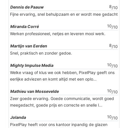
8
Dennis de Paauw
/10
Fijne ervaring, snel behulpzaam en er wordt mee gedacht
10
Miranda Corré
/10
Werken professioneel, netjes en leveren mooi werk.
8
Martijn van Eerden
/10
Snel, praktisch en zonder gedoe.
10
Mighty Impulse Media
/10
Welke vraag of klus we ook hebben, PixelPlay geeft ons
eerlijke adviezen en komt altijd met een oplo...
10
Mathieu van Mossevelde
/10
Zeer goede ervaring. Goede communicatie, wordt goed
meegedacht, goede prijs en correcte en snelle l...
10
Jolanda
/10
PixelPlay heeft voor ons kantoor inpandig de glazen