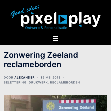
Zonwering Zeeland
reclameborden
DOOR
ALEXANDER
15 MEI 2018
BELETTERING
,
DRUKWERK
,
RECLAMEBORDEN