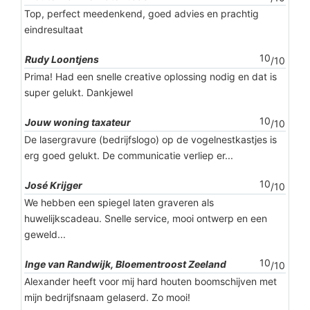
Top, perfect meedenkend, goed advies en prachtig
eindresultaat
10
Rudy Loontjens
/10
Prima! Had een snelle creative oplossing nodig en dat is
super gelukt. Dankjewel
10
Jouw woning taxateur
/10
De lasergravure (bedrijfslogo) op de vogelnestkastjes is
erg goed gelukt. De communicatie verliep er...
10
José Krijger
/10
We hebben een spiegel laten graveren als
huwelijkscadeau. Snelle service, mooi ontwerp en een
geweld...
10
Inge van Randwijk, Bloementroost Zeeland
/10
Alexander heeft voor mij hard houten boomschijven met
mijn bedrijfsnaam gelaserd. Zo mooi!