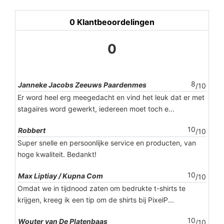
0
Klantbeoordelingen
0
8
Janneke Jacobs Zeeuws Paardenmes
/10
Er word heel erg meegedacht en vind het leuk dat er met
stagaires word gewerkt, iedereen moet toch e...
10
Robbert
/10
Super snelle en persoonlijke service en producten, van
hoge kwaliteit. Bedankt!
10
Max Liptiay / Kupna Com
/10
Omdat we in tijdnood zaten om bedrukte t-shirts te
krijgen, kreeg ik een tip om de shirts bij PixelP...
10
Wouter van De Platenbaas
/10