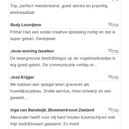
Top, perfect meedenkend, goed advies en prachtig
eindresultaat
10
Rudy Loontjens
/10
Prima! Had een snelle creative oplossing nodig en dat is
super gelukt. Dankjewel
10
Jouw woning taxateur
/10
De lasergravure (bedrijfslogo) op de vogelnestkastjes is
erg goed gelukt. De communicatie verliep er...
10
José Krijger
/10
We hebben een spiegel laten graveren als
huwelijkscadeau. Snelle service, mooi ontwerp en een
geweld...
10
Inge van Randwijk, Bloementroost Zeeland
/10
Alexander heeft voor mij hard houten boomschijven met
mijn bedrijfsnaam gelaserd. Zo mooi!