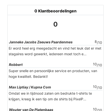
0
Klantbeoordelingen
0
8
Janneke Jacobs Zeeuws Paardenmes
/10
Er word heel erg meegedacht en vind het leuk dat er met
stagaires word gewerkt, iedereen moet toch e...
10
Robbert
/10
Super snelle en persoonlijke service en producten, van
hoge kwaliteit. Bedankt!
10
Max Liptiay / Kupna Com
/10
Omdat we in tijdnood zaten om bedrukte t-shirts te
krijgen, kreeg ik een tip om de shirts bij PixelP...
10
Wouter van De Platenbaas
/10