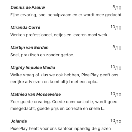
8
Dennis de Paauw
/10
Fijne ervaring, snel behulpzaam en er wordt mee gedacht
10
Miranda Corré
/10
Werken professioneel, netjes en leveren mooi werk.
8
Martijn van Eerden
/10
Snel, praktisch en zonder gedoe.
10
Mighty Impulse Media
/10
Welke vraag of klus we ook hebben, PixelPlay geeft ons
eerlijke adviezen en komt altijd met een oplo...
10
Mathieu van Mossevelde
/10
Zeer goede ervaring. Goede communicatie, wordt goed
meegedacht, goede prijs en correcte en snelle l...
10
Jolanda
/10
PixelPlay heeft voor ons kantoor inpandig de glazen