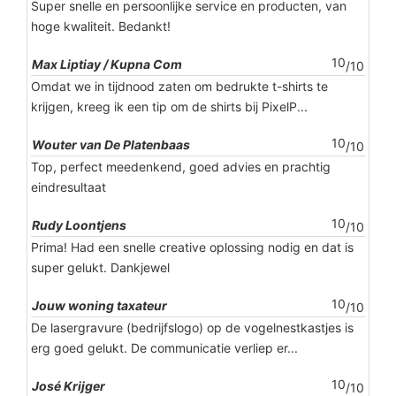
Super snelle en persoonlijke service en producten, van
hoge kwaliteit. Bedankt!
10
Max Liptiay / Kupna Com
/10
Omdat we in tijdnood zaten om bedrukte t-shirts te
krijgen, kreeg ik een tip om de shirts bij PixelP...
10
Wouter van De Platenbaas
/10
Top, perfect meedenkend, goed advies en prachtig
eindresultaat
10
Rudy Loontjens
/10
Prima! Had een snelle creative oplossing nodig en dat is
super gelukt. Dankjewel
10
Jouw woning taxateur
/10
De lasergravure (bedrijfslogo) op de vogelnestkastjes is
erg goed gelukt. De communicatie verliep er...
10
José Krijger
/10