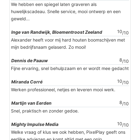
We hebben een spiegel laten graveren als
huwelijkscadeau. Snelle service, mooi ontwerp en een
geweld...
10
Inge van Randwijk, Bloementroost Zeeland
/10
Alexander heeft voor mij hard houten boomschijven met
mijn bedrijfsnaam gelaserd. Zo mooi!
8
Dennis de Paauw
/10
Fijne ervaring, snel behulpzaam en er wordt mee gedacht
10
Miranda Corré
/10
Werken professioneel, netjes en leveren mooi werk.
8
Martijn van Eerden
/10
Snel, praktisch en zonder gedoe.
10
Mighty Impulse Media
/10
Welke vraag of klus we ook hebben, PixelPlay geeft ons
eerlijke adviezen en komt altijd met een oplo...