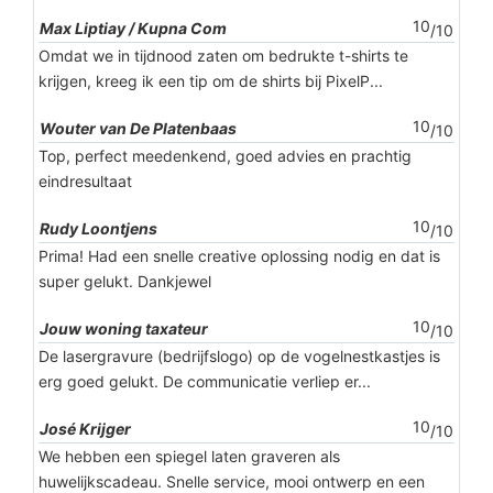
10
Max Liptiay / Kupna Com
/10
Omdat we in tijdnood zaten om bedrukte t-shirts te
krijgen, kreeg ik een tip om de shirts bij PixelP...
10
Wouter van De Platenbaas
/10
Top, perfect meedenkend, goed advies en prachtig
eindresultaat
10
Rudy Loontjens
/10
Prima! Had een snelle creative oplossing nodig en dat is
super gelukt. Dankjewel
10
Jouw woning taxateur
/10
De lasergravure (bedrijfslogo) op de vogelnestkastjes is
erg goed gelukt. De communicatie verliep er...
10
José Krijger
/10
We hebben een spiegel laten graveren als
huwelijkscadeau. Snelle service, mooi ontwerp en een