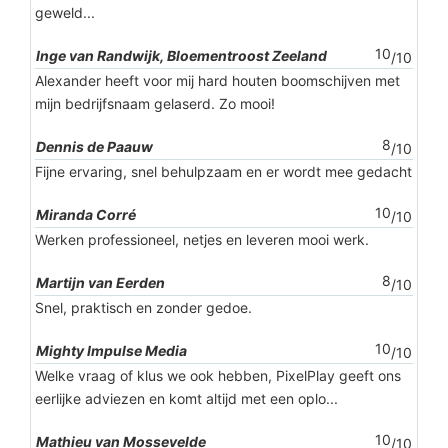
geweld...
10
Inge van Randwijk, Bloementroost Zeeland
/10
Alexander heeft voor mij hard houten boomschijven met
mijn bedrijfsnaam gelaserd. Zo mooi!
8
Dennis de Paauw
/10
Fijne ervaring, snel behulpzaam en er wordt mee gedacht
10
Miranda Corré
/10
Werken professioneel, netjes en leveren mooi werk.
8
Martijn van Eerden
/10
Snel, praktisch en zonder gedoe.
10
Mighty Impulse Media
/10
Welke vraag of klus we ook hebben, PixelPlay geeft ons
eerlijke adviezen en komt altijd met een oplo...
10
Mathieu van Mossevelde
/10