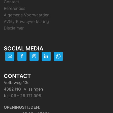
Contact
Referenties
Algemene Voorwaarden
AVG / Privacyverklaring
Disclaimer
SOCIAL MEDIA
CONTACT
Voltaweg 13c
4382 NG Vlissingen
tel.
06 – 25 171 998
OPENINGSTIJDEN
: