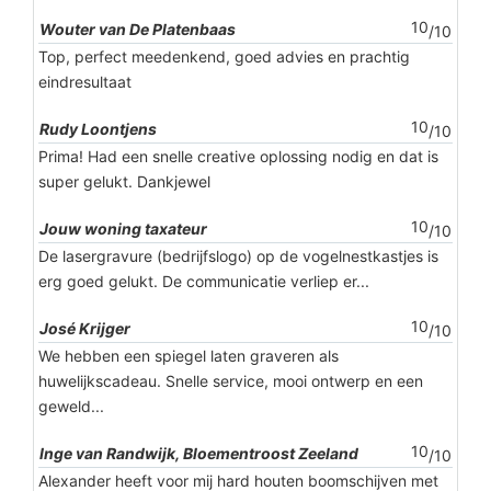
10
Wouter van De Platenbaas
/10
Top, perfect meedenkend, goed advies en prachtig
eindresultaat
10
Rudy Loontjens
/10
Prima! Had een snelle creative oplossing nodig en dat is
super gelukt. Dankjewel
10
Jouw woning taxateur
/10
De lasergravure (bedrijfslogo) op de vogelnestkastjes is
erg goed gelukt. De communicatie verliep er...
10
José Krijger
/10
We hebben een spiegel laten graveren als
huwelijkscadeau. Snelle service, mooi ontwerp en een
geweld...
10
Inge van Randwijk, Bloementroost Zeeland
/10
Alexander heeft voor mij hard houten boomschijven met