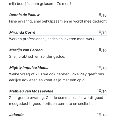
mijn bedrijfsnaam gelaserd. Zo mooi!
8
Dennis de Paauw
/10
Fijne ervaring, snel behulpzaam en er wordt mee gedacht
10
Miranda Corré
/10
Werken professioneel, netjes en leveren mooi werk.
8
Martijn van Eerden
/10
Snel, praktisch en zonder gedoe.
10
Mighty Impulse Media
/10
Welke vraag of klus we ook hebben, PixelPlay geeft ons
eerlijke adviezen en komt altijd met een oplo...
10
Mathieu van Mossevelde
/10
Zeer goede ervaring. Goede communicatie, wordt goed
meegedacht, goede prijs en correcte en snelle l...
10
Jolanda
/10