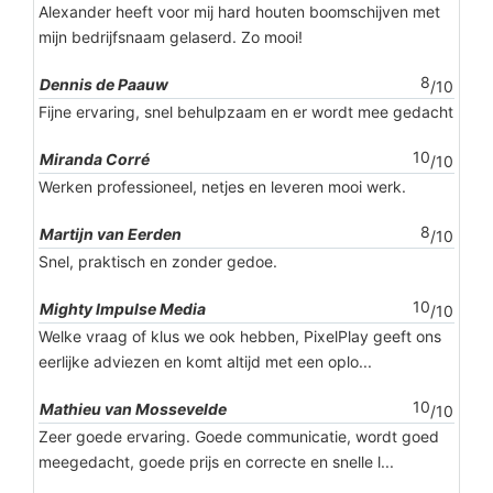
Alexander heeft voor mij hard houten boomschijven met
mijn bedrijfsnaam gelaserd. Zo mooi!
8
Dennis de Paauw
/10
Fijne ervaring, snel behulpzaam en er wordt mee gedacht
10
Miranda Corré
/10
Werken professioneel, netjes en leveren mooi werk.
8
Martijn van Eerden
/10
Snel, praktisch en zonder gedoe.
10
Mighty Impulse Media
/10
Welke vraag of klus we ook hebben, PixelPlay geeft ons
eerlijke adviezen en komt altijd met een oplo...
10
Mathieu van Mossevelde
/10
Zeer goede ervaring. Goede communicatie, wordt goed
meegedacht, goede prijs en correcte en snelle l...