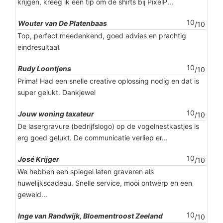
krijgen, kreeg ik een tip om de shirts bij PixelP...
10
Wouter van De Platenbaas
/10
Top, perfect meedenkend, goed advies en prachtig
eindresultaat
10
Rudy Loontjens
/10
Prima! Had een snelle creative oplossing nodig en dat is
super gelukt. Dankjewel
10
Jouw woning taxateur
/10
De lasergravure (bedrijfslogo) op de vogelnestkastjes is
erg goed gelukt. De communicatie verliep er...
10
José Krijger
/10
We hebben een spiegel laten graveren als
huwelijkscadeau. Snelle service, mooi ontwerp en een
geweld...
10
Inge van Randwijk, Bloementroost Zeeland
/10